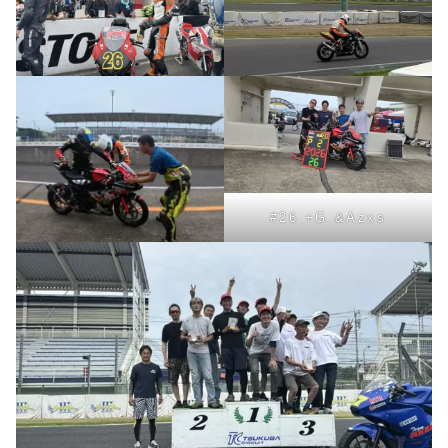
#26 +G &Azxs