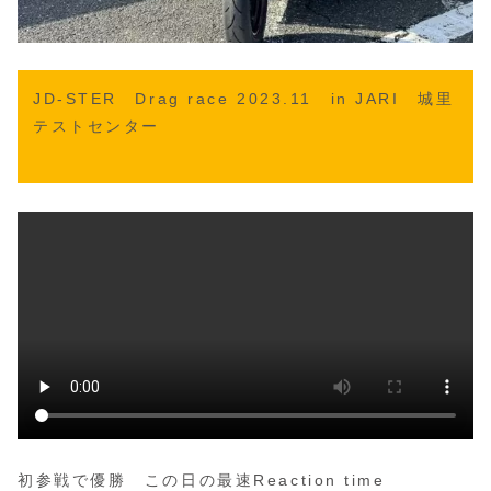
JD-STER Drag race 2023.11
in JARI 城里
テストセンター
初参戦で優勝 この日の最速Reaction time