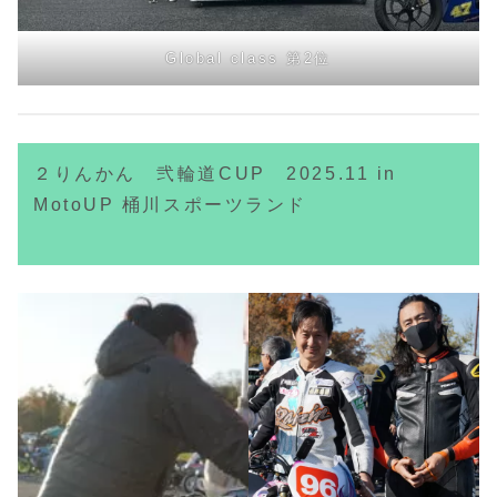
Global class 第2位
２りんかん 弐輪道CUP 2025.
11 in
MotoUP 桶川スポーツランド